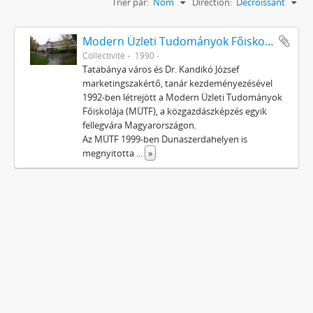
Trier par:
Nom
Direction:
Décroissant
Modern Üzleti Tudományok Főiskolája Alapítvány
Collectivité
1990 -
Tatabánya város és Dr. Kandikó József
marketingszakértő, tanár kezdeményezésével
1992-ben létrejött a Modern Üzleti Tudományok
Főiskolája (MÜTF), a közgazdászképzés egyik
fellegvára Magyarországon.
Az MÜTF 1999-ben Dunaszerdahelyen is
megnyitotta
...
»