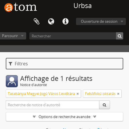
Urbsa
Ouverture de session
Parcourir
Filtres
Affichage de 1 résultats
Notice d'autorité
Tatabánya Megyei Jogú Város Levéltára
Felsőfokú oktatás
Options de recherche avancée