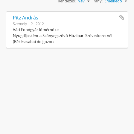
Rendezés:
Név
Irány:
Emelkedő
Pitz András
Személy
? - 2012
Váci Fonógyár főmérnöke.
Nyugdíjasként a Szőnyegszövő Háziipari Szövetkezetnél
(Békéscsaba) dolgozott.