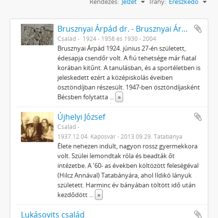
Rendezés:
Jelzet
Irány:
Ereszkedő
Brusznyai Árpád dr. - Brusznyai Árpádné Honti Ilona
Család
1924 - 1958 és 1930 - 2004
Brusznyai Árpád 1924. június 27-én született,
édesapja csendőr volt. A fiú tehetsége már fiatal
korában kitűnt. A tanulásban, és a sportéletben is
jeleskedett ezért a középiskolás éveiben
ösztöndíjban részesült. 1947-ben ösztöndíjasként
Bécsben folytatta
...
»
Újhelyi József
Család
1937.12.04. Kaposvár - 2013.09.29. Tatabánya
Élete nehezen indult, nagyon rossz gyermekkora
volt. Szülei lemondtak róla és beadták őt
intézetbe. A '60- as években költözött feleségéval
(Hilcz Annával) Tatabányára, ahol Ildikó lányuk
született. Harminc év bányában töltött idő után
kezdődött
...
»
Lukásovits család