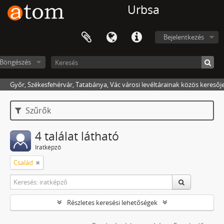
Urbsa
Bejelentkezés
Böngészés
Győr, Székesfehérvár, Tatabánya, Vác városi levéltárainak közös keresőj
Szűrők
4 találat látható
Iratképző
Család
Részletes keresési lehetőségek