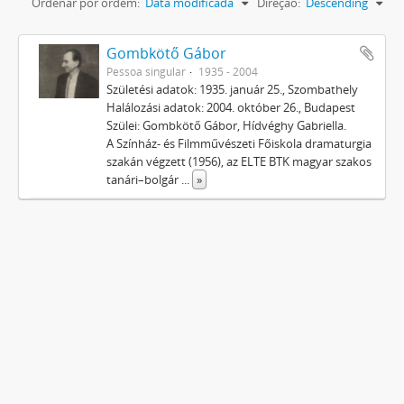
Ordenar por ordem:
Data modificada
Direção:
Descending
Gombkötő Gábor
Pessoa singular
1935 - 2004
Születési adatok: 1935. január 25., Szombathely
Halálozási adatok: 2004. október 26., Budapest
Szülei: Gombkötő Gábor, Hídvéghy Gabriella.
A Színház- és Filmművészeti Főiskola dramaturgia
szakán végzett (1956), az ELTE BTK magyar szakos
tanári–bolgár
...
»