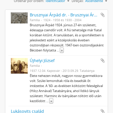
Ordenar por ordem:
Identificador
Direção:
Ascendente
Brusznyai Árpád dr. - Brusznyai Árpádné Honti Ilona
Família
1924 - 1958 és 1930 - 2004
Brusznyai Árpád 1924. június 27-én született,
édesapja csendőr volt. A fiú tehetsége már fiatal
korában kitűnt. A tanulásban, és a sportéletben is
jeleskedett ezért a középiskolás éveiben
ösztöndíjban részesült. 1947-ben ösztöndíjasként
Bécsben folytatta
...
»
Újhelyi József
Família
1937.12.04. Kaposvár - 2013.09.29. Tatabánya
Élete nehezen indult, nagyon rossz gyermekkora
volt. Szülei lemondtak róla és beadták őt
intézetbe. A '60- as években költözött feleségéval
(Hilcz Annával) Tatabányára, ahol Ildikó lányuk
született. Harminc év bányában töltött idő után
kezdődött
...
»
Lukásovits család