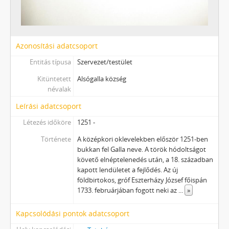
Azonosítási adatcsoport
Entitás típusa
Szervezet/testület
Kitüntetett
Alsógalla község
névalak
Leírási adatcsoport
Létezés időköre
1251 -
Története
A középkori oklevelekben először 1251-ben
bukkan fel Galla neve. A török hódoltságot
követő elnéptelenedés után, a 18. században
kapott lendületet a fejlődés. Az új
földbirtokos, gróf Eszterházy József főispán
1733. februárjában fogott neki az
...
»
Kapcsolódási pontok adatcsoport