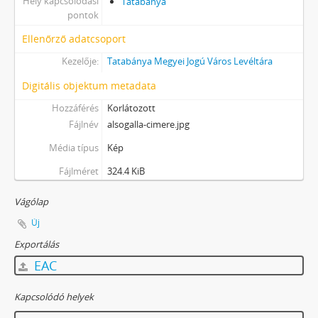
Hely kapcsolódási
Tatabánya
pontok
Ellenőrző adatcsoport
Kezelője:
Tatabánya Megyei Jogú Város Levéltára
Digitális objektum metadata
Hozzáférés
Korlátozott
Fájlnév
alsogalla-cimere.jpg
Média típus
Kép
Fájlméret
324.4 KiB
Vágólap
Új
Exportálás
EAC
Kapcsolódó helyek