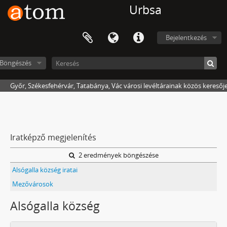
Urbsa
Bejelentkezés
Böngészés
Győr, Székesfehérvár, Tatabánya, Vác városi levéltárainak közös keresőj
Iratképző megjelenítés
2 eredmények böngészése
Alsógalla község iratai
Mezővárosok
Alsógalla község