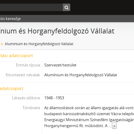
zös keresője
nium és Horganyfeldolgozó Vállalat
Alumínium és Horganyfeldolgozó Vállalat
tási adatcsoport
Entitás típusa
Szervezet/testület
Kitüntetett névalak
Alumínium és Horganyfeldolgozó Vállalat
 adatcsoport
Létezés időköre
1948 - 1953
Története
Az államosítások során az állami igazgatás alá von
budapesti karosszériakészítő üzemet Vácra telepíte
Energiaügyi Minisztérium Színesfém Igazgatóságána
Horganyhengermű Rt. működött. A
...
»