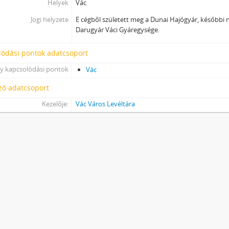
Helyek
Vác
Jogi helyzete
E cégből született meg a Dunai Hajógyár, későbbi
Darugyár Váci Gyáregysége.
lódási pontok adatcsoport
y kapcsolódási pontok
Vác
ző adatcsoport
Kezelője:
Vác Város Levéltára