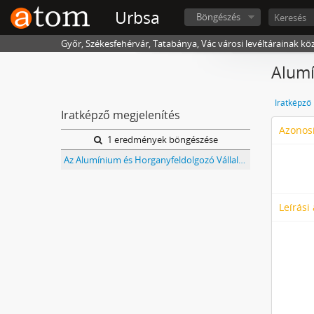
Urbsa
Böngészés
Győr, Székesfehérvár, Tatabánya, Vác városi levéltárainak kö
Alumí
Iratképző
Iratképző megjelenítés
Azonosí
1 eredmények böngészése
Az Alumínium és Horganyfeldolgozó Vállalat, Vác iratai
Leírási