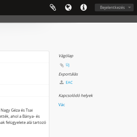
Bejelentkezés
Vágólap
Új
Exportálás
EAC
Kapcsolódó helyek
Vác
t Nagy Géza és Tsai
tték, ahol a Bánya- és
k felügyelete alá tartozó