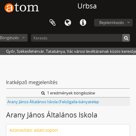
Urbsa
Bejelentkezés
Böngészés
Győr, Székesfehérvár, Tatabánya, Vác városi levéltárainak közös keresőj
Iratképző megjelenítés
1 eredmények böngészése
Arany János Általános Iskola (Felsőgalla-bányatelep
Arany János Általános Iskola
Azonosítási adatcsoport