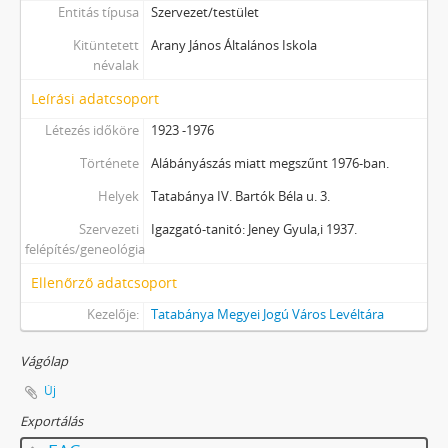
Entitás típusa
Szervezet/testület
Kitüntetett
Arany János Általános Iskola
névalak
Leírási adatcsoport
Létezés időköre
1923 -1976
Története
Alábányászás miatt megszűnt 1976-ban.
Helyek
Tatabánya IV. Bartók Béla u. 3.
Szervezeti
Igazgató-tanitó: Jeney Gyula,i 1937.
felépítés/geneológia
Ellenőrző adatcsoport
Kezelője:
Tatabánya Megyei Jogú Város Levéltára
Vágólap
Új
Exportálás