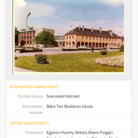
Azonosítási adatcsoport
Entitás típusa
Szervezet/testület
Kitüntetett
Béke Téri Általános Iskola
névalak
Leírási adatcsoport
Története
Egykori Horthy Miklós Állami Polgári