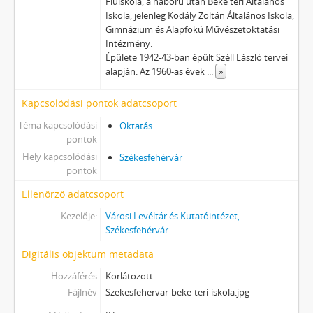
Fiúiskola, a háború után Béke téri Általános
Iskola, jelenleg Kodály Zoltán Általános Iskola,
Gimnázium és Alapfokú Művészetoktatási
Intézmény.
Épülete 1942-43-ban épült Széll László tervei
alapján. Az 1960-as évek
...
»
Kapcsolódási pontok adatcsoport
Téma kapcsolódási
Oktatás
pontok
Hely kapcsolódási
Székesfehérvár
pontok
Ellenőrző adatcsoport
Kezelője:
Városi Levéltár és Kutatóintézet,
Székesfehérvár
Digitális objektum metadata
Hozzáférés
Korlátozott
Fájlnév
Szekesfehervar-beke-teri-iskola.jpg