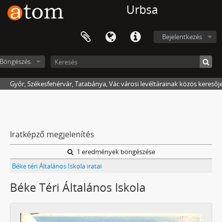
Urbsa
Bejelentkezés
Böngészés
Győr, Székesfehérvár, Tatabánya, Vác városi levéltárainak közös keresőj
Iratképző megjelenítés
1 eredmények böngészése
Béke téri Általános Iskola iratai
Béke Téri Általános Iskola