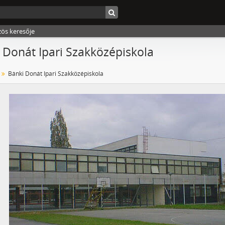
zös keresője
 Donát Ipari Szakközépiskola
Bánki Donát Ipari Szakközépiskola