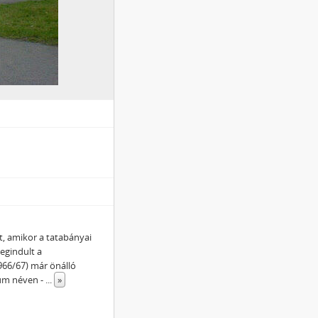
, amikor a tatabányai
egindult a
966/67) már önálló
ium néven -
...
»