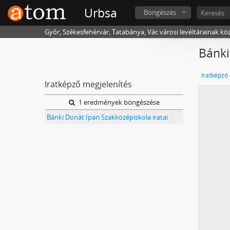
Urbsa
Böngészés
Győr, Székesfehérvár, Tatabánya, Vác városi levéltárainak kö
Bánki
Iratképző
Iratképző megjelenítés
1 eredmények böngészése
Bánki Donát Ipari Szakközépiskola iratai