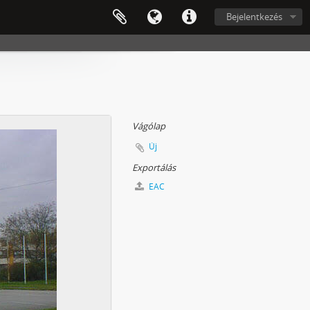
Bejelentkezés
Vágólap
Új
Exportálás
EAC