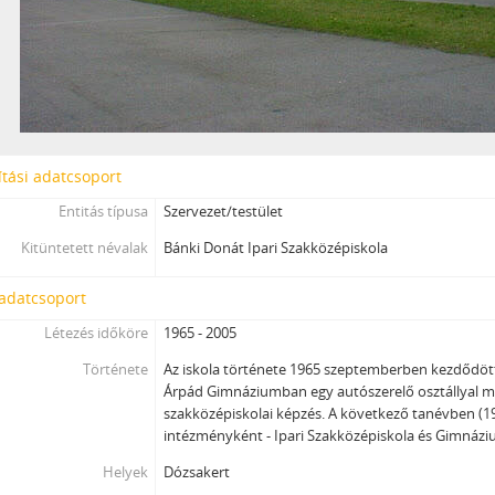
tási adatcsoport
Entitás típusa
Szervezet/testület
Kitüntetett névalak
Bánki Donát Ipari Szakközépiskola
 adatcsoport
Létezés időköre
1965 - 2005
Története
Az iskola története 1965 szeptemberben kezdődött
Árpád Gimnáziumban egy autószerelő osztállyal m
szakközépiskolai képzés. A következő tanévben (1
intézményként - Ipari Szakközépiskola és Gimnáz
Helyek
Dózsakert