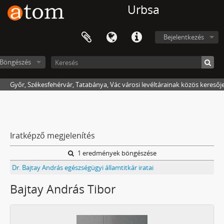
Urbsa
Bejelentkezés
Böngészés
Győr, Székesfehérvár, Tatabánya, Vác városi levéltárainak közös keresőj
Iratképző megjelenítés
1 eredmények böngészése
Dr. Bajtay András egészségügyi államtitkár iratai
Bajtay András Tibor