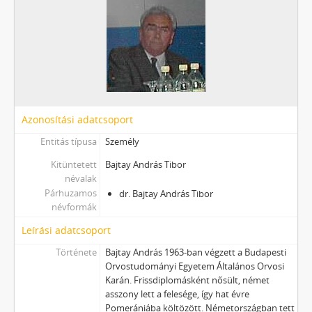
Azonosítási adatcsoport
Entitás típusa
Személy
Kitüntetett
Bajtay András Tibor
névalak
Párhuzamos
dr. Bajtay András Tibor
névformák
Leírási adatcsoport
Története
Bajtay András 1963-ban végzett a Budapesti
Orvostudományi Egyetem Általános Orvosi
Karán. Frissdiplomásként nősült, német
asszony lett a felesége, így hat évre
Pomerániába költözött. Németországban tett