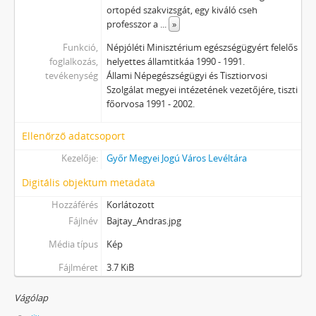
ortopéd szakvizsgát, egy kiváló cseh
professzor a
...
»
Funkció,
Népjóléti Minisztérium egészségügyért felelős
foglalkozás,
helyettes államtitkáa 1990 - 1991.
tevékenység
Állami Népegészségügyi és Tisztiorvosi
Szolgálat megyei intézetének vezetőjére, tiszti
főorvosa 1991 - 2002.
Ellenőrző adatcsoport
Kezelője:
Győr Megyei Jogú Város Levéltára
Digitális objektum metadata
Hozzáférés
Korlátozott
Fájlnév
Bajtay_Andras.jpg
Média típus
Kép
Fájlméret
3.7 KiB
Vágólap