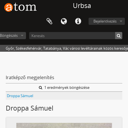
Urbsa
Bejelentkezés
Böngészés
Győr, Székesfehérvár, Tatabánya, Vác városi levéltárainak közös keresőj
Iratképző megjelenítés
1 eredmények böngészése
Droppa Sámuel
Droppa Sámuel