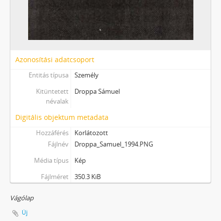
Azonosítási adatcsoport
Entitás típusa
Személy
Kitüntetett
Droppa Sámuel
névalak
Digitális objektum metadata
Hozzáférés
Korlátozott
Fájlnév
Droppa_Samuel_1994.PNG
Média típus
Kép
Fájlméret
350.3 KiB
Vágólap
Új