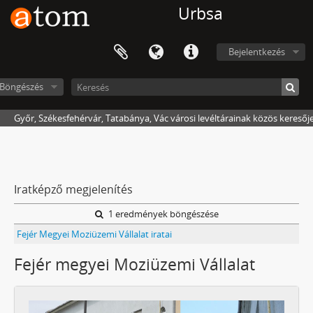
Urbsa
Bejelentkezés
Böngészés
Győr, Székesfehérvár, Tatabánya, Vác városi levéltárainak közös keresőj
Iratképző megjelenítés
1 eredmények böngészése
Fejér Megyei Moziüzemi Vállalat iratai
Fejér megyei Moziüzemi Vállalat