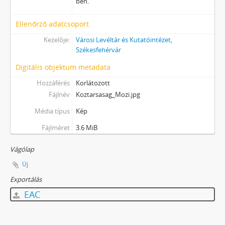
ben.
Ellenőrző adatcsoport
Kezelője:
Városi Levéltár és Kutatóintézet,
Székesfehérvár
Digitális objektum metadata
Hozzáférés
Korlátozott
Fájlnév
Koztarsasag_Mozi.jpg
Média típus
Kép
Fájlméret
3.6 MiB
Vágólap
Új
Exportálás
EAC