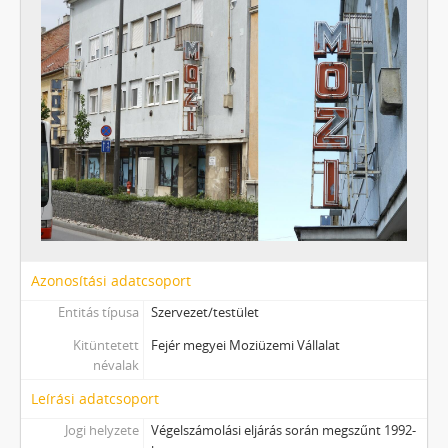
Azonosítási adatcsoport
Entitás típusa
Szervezet/testület
Kitüntetett
Fejér megyei Moziüzemi Vállalat
névalak
Leírási adatcsoport
Jogi helyzete
Végelszámolási eljárás során megszűnt 1992-