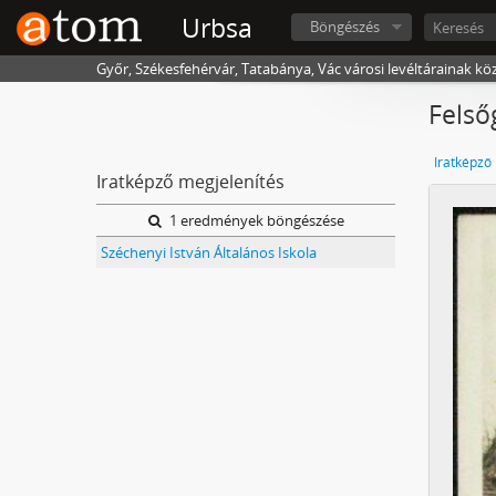
Urbsa
Böngészés
Győr, Székesfehérvár, Tatabánya, Vác városi levéltárainak kö
Felső
Iratképző
Iratképző megjelenítés
1 eredmények böngészése
Széchenyi István Általános Iskola