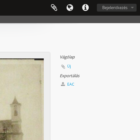
Bejelentkezés
Vágólap
Új
Exportálás
EAC