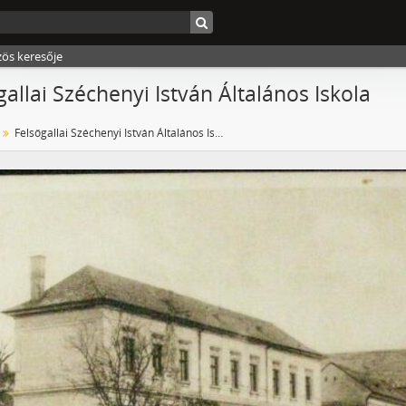
zös keresője
gallai Széchenyi István Általános Iskola
Felsőgallai Széchenyi István Általános Iskola