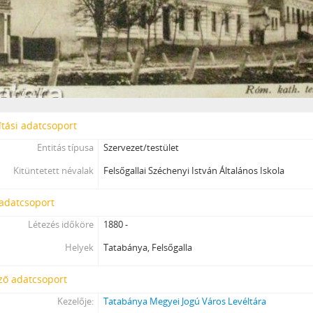
tási adatcsoport
Entitás típusa
Szervezet/testület
Kitüntetett névalak
Felsőgallai Széchenyi István Általános Iskola
 adatcsoport
Létezés időköre
1880 -
Helyek
Tatabánya, Felsőgalla
ző adatcsoport
Kezelője:
Tatabánya Megyei Jogú Város Levéltára