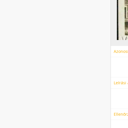
Azonosí
Leírási
Ellenőr