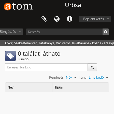
Urbsa
Bejelentkezés
Böngészés
Győr, Székesfehérvár, Tatabánya, Vác városi levéltárainak közös keresőj
0 találat látható
Funkció
Rendezés:
Név
Irány:
Emelkedő
Név
Típus