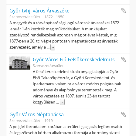
Győr tvhj. város Árvaszéke
Szervezet/testület
1872 - 1950
A megyék és a törvényhatósági jogú városok árvaszékei 1872.
január 1-én kezdték meg működésüket. A munkájukat
szabályozó rendelkezések azonban még öt évet késtek, mig
1877-ben a 20. tc. végre pontosan meghatározta az árvaszék
szervezetét, amely a
...
»
Győr Város Fiú Felsőkereskedelmi Iskolája
Szervezet/testület
A felsőkereskedelmi iskola anyagi alapját a Győri
Első Takarékpénztár, a Győri Kereskedelmi- és
Iparkamara, valamint a város módos polgárainak
adományai és alapítványai teremtették meg. A
város vezetése az 1897. április 23-án tartott
közgyűlésen
...
»
Győr Város Néptanácsa
Szervezet/testület
1919
A polgári forradalom korában a területi igazgatás legfontosabb
és legszélesebb körben alkalmazott formája a kormánybiztosi