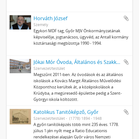
Horváth József
Személy
Egykori MDF tag, Győr MJV Önkormányzatának
képviselője, jogtanácsos, ügyvéd, az Antall kormány
köztársasági megbízottja 1990 - 1994.
Jókai Mór Óvoda, Általános és Szakképző Iskola, Győr
Szervezet/testület
Megszűnt 2011-ben. Az óvodások és az általános
iskolások a Kovács Margit Általános Művelődési
Központhoz kerültek át, a középiskolások a
Krúdyba, a megüresedő épületbe pedig a Szent-
Györgyi iskola költözött.
Katolikus Tanitóképző, Győr
Szervezet/testület
(1778) 1894 - 1948
A győri tanítóképzés több mint 235 éves. 1778.
július 1-jén nyílt meg a Ratio Educationis
rendelkezései alapján Győr város Nemzeti