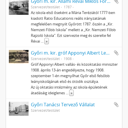
Győri m. kir. Állami Révai Miklós Főreáliskola
Szervezet/testület
1787 -
Az iskola első őseként a Mária Teréziától 1777-ben
kiadott Ratio Educationis reális irányzatának
megfelelően megnyiít Győrött 1787. őszén a ,,Kir.
Nemzeti Főbb Iskola" mellett a ,,Kir. Nemzeti Főbb
Rajzoló Iskola". Ezt szervezte meg és szerelte fel
Révai
...
»
Győri m. kir. gróf Apponyi Albert Leánygimnázium
Szervezet/testület
1908 -
Gróf Apponyi Albert vallás- és közoktatási miniszter
1908. április 13-án engedélyezte, hogy 1908.
szeptember 1-én megnyílhat Győr első felsőbb
leányiskolájának első és ötödik osztálya.
Az új oktatási intézmény az iskola épületének
átadásáig ideiglenes
...
»
Győri Tanácsi Tervező Vállalat
Szervezet/testület