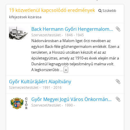
19 közvetlenül kapcsolódó eredmények
Szűkebb
kifejezések kizárása
Back Hermann Győri Hengermalom Rt.
Szervezet/testület
1846 - 1945
Nádorvárosban a Malom liget őrzi nevében az
egykori Back-féle gőzhengermalom emlékét. Ezen a
területen, a Hosszú utcában készült el az az
épületegyüttes, amely az 1910-es évek elején már a
Dunántúl legnagyobb teljesítményű malma volt.
A legkorszerűbb
...
»
Győr Kultúrájáért Alapítvány
Szervezet/testület
1991 - 2016
Győr Megyei Jogú Város Önkormányzata
Szervezet/testület
1990 -