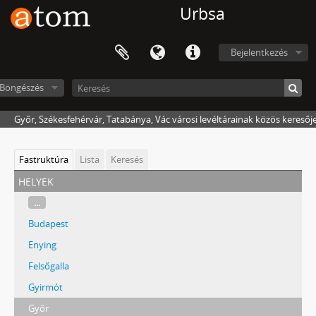
Urbsa
Bejelentkezés
Böngészés
Győr, Székesfehérvár, Tatabánya, Vác városi levéltárainak közös keresőj
Fastruktúra
Lista
Keresés
helyek
...
Budapest
Enying
Felsőgalla
Gyirmót
Győr