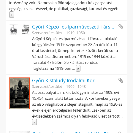
intézmény volt. Nemcsak a földrajzilag adott közigazgatási
egységek vezetésével, de politikai, gazdasági, katonai és egyéb
...
»
Győri Képző- és Iparművészeti Társulat
Szervezet/testület
1919 -1950
A Győri Képző- és Iparművészeti Társulat alakuló
közgyűlésére 1919. szeptember 28-án délelőtt 11
órai kezdettel, ünnepi keretek között került sor a
Városháza Dísztermében. 1919 és 1944 között a
Társulat 47 különféle kiállítást rendez.
Taglétszáma 1919-ben
...
»
Győri Kisfaludy Irodalmi Kör
Szervezet/testület
1909 - 1948
Alapszabályát a m. kir. belügyminister az 1909. évi
15.454. szám alatt láttamozta. A kör tevékenysége
az első világháború idején stagnált, majd az 1920-as
évek elején erőteljesen fellendült. Ezekben az
évtizedekben számos olyan felolvasó ülést tartott
...
»