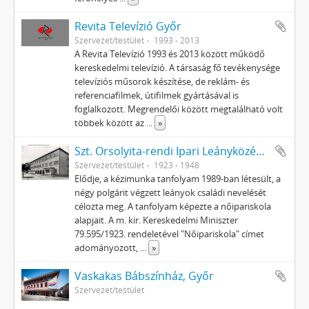
Revita Televízió Győr
Szervezet/testület
1993 - 2013
A Revita Televízió 1993 és 2013 között működő
kereskedelmi televízió. A társaság fő tevékenysége
televíziós műsorok készítése, de reklám- és
referenciafilmek, útifilmek gyártásával is
foglalkozott. Megrendelői között megtalálható volt
többek között az
...
»
Szt. Orsolyita-rendi Ipari Leányközépiskola
Szervezet/testület
1923 - 1948
Elődje, a kézimunka tanfolyam 1989-ban létesült, a
négy polgárit végzett leányok családi nevelését
célozta meg. A tanfolyam képezte a nőipariskola
alapjait. A m. kir. Kereskedelmi Miniszter
79.595/1923. rendeletével "Nőipariskola" címet
adományozott,
...
»
Vaskakas Bábszínház, Győr
Szervezet/testület