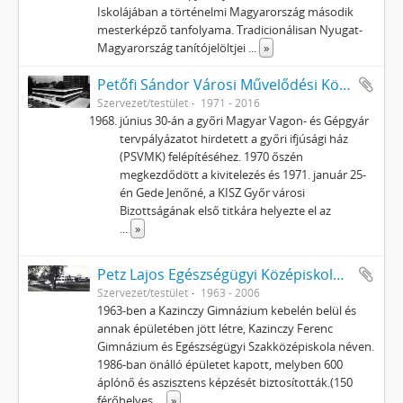
Iskolájában a történelmi Magyarország második
mesterképző tanfolyama. Tradicionálisan Nyugat-
Magyarország tanítójelöltjei
...
»
Petőfi Sándor Városi Művelődési Központ
Szervezet/testület
1971 - 2016
június 30-án a győri Magyar Vagon- és Gépgyár
tervpályázatot hirdetett a győri ifjúsági ház
(PSVMK) felépítéséhez. 1970 őszén
megkezdődött a kivitelezés és 1971. január 25-
én Gede Jenőné, a KISZ Győr városi
Bizottságának első titkára helyezte el az
...
»
Petz Lajos Egészségügyi Középiskola és Kollégium
Szervezet/testület
1963 - 2006
1963-ben a Kazinczy Gimnázium kebelén belül és
annak épületében jött létre, Kazinczy Ferenc
Gimnázium és Egészségügyi Szakközépiskola néven.
1986-ban önálló épületet kapott, melyben 600
áplónő és aszisztens képzését biztosították.(150
férőhelyes
...
»