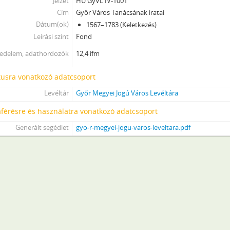
Jelzet
HU GyVL IV-1001
[állag] n - A győri várparancsnok elleni sérelmi iratok, 1610–1704
Cím
Győr Város Tanácsának iratai
[állag] o - Magánosok iratai (memorialia privata), 1604–1742
Dátum(ok)
1567–1783 (Keletkezés)
[állag] p - Esküszövegek formuláskönyve, 1733
Leírási szint
Fond
[állag] q - Győr város telekkönyvei (Grundbücher), 1567–1703
jedelem, adathordozók
12,4 ifm
[állag] r - Királyi rendeletek büntetőperes ügyekben (mandata regi
[állag] s - Tiltakozások, eltiltások és intések (protestiones, inhib
tusra vonatkozó adatcsoport
[állag] t - Vizsgálati iratok (inquisitiones pro parte privatorum), 
[állag] u - Rab és tanúvallomások (reorum examina), 1724–1742
Levéltár
Győr Megyei Jogú Város Levéltára
[állag] v - Peres iratok (actiones in protocollis contentae), 1602–1
férésre és használatra vonatkozó adatcsoport
[állag] x - Perek (processus in protocollis contentae), 1602–1712
Generált segédlet
gyo-r-megyei-jogu-varos-leveltara.pdf
[állag] y - Polgári perek (processus civiles), 1603–1742
[állag] z - Bűnfenyítő perek (processus criminales), 1720–1742
[Fond] 1003 - Győr város kamarásának iratai, 1711–1746
[Fond] 1004 - Győr város adószedőjének iratai, 1629–1745
[Fond] 1005 - Győr város gazdasági bizottságának jegyzőkönyvei, 17
[Fond] 1051 - Ferenczy Antal kir. kamara által kiküldött biztos működésé
[Fond] 1055 - Győr Szab. kir. város választó közönségének iratai, 174
[Fond] 1056 - Győr Szabad Királyi város tanácsának iratai, 1743–1854
[Fond] 1057 - Győr gazdasági bizottságának jegyzőkönyvei, 1743–184