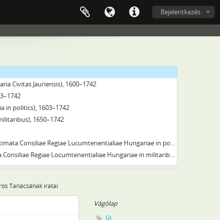
Bejelentkezés
s törvényhatósági jogú városok, 1567–1950
ria Civitas Jauriensis), 1600–1742
603–1742
a in politics), 1603–1742
militaribus), 1650–1742
Consiliae Regiae Lucumtenentialiae Hungariae in politics), 1704–1742
liae Regiae Locumtenentialiae Hungariae in militaribus), 1733–1742
ros Tanácsának iratai
Vágólap
Új