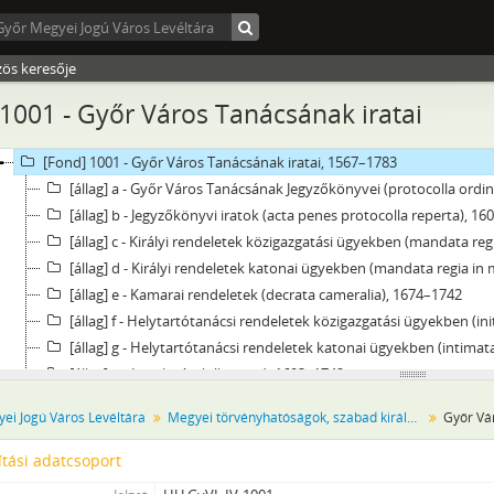
zös keresője
1001 - Győr Város Tanácsának iratai
Levéltár] Győr Megyei Jogú Város Levéltára, 1322 - 2016
[fondfőcsoport] IV - Megyei törvényhatóságok, szabad királyi városok é
[Fond] 1001 - Győr Város Tanácsának iratai, 1567–1783
[állag] a - Győr Város Tanácsának Jegyzőkönyvei (protocolla ordina
[állag] b - Jegyzőkönyvi iratok (acta penes protocolla reperta), 1
[állag] c - Királyi rendeletek közigazgatási ügyekben (mandata regi
[állag] d - Királyi rendeletek katonai ügyekben (mandata regia in 
[állag] e - Kamarai rendeletek (decrata cameralia), 1674–1742
[állag] f - Helytartótanácsi rendeletek közigazgatási ügyekben (initimata 
[állag] g - Helytartótanácsi rendeletek katonai ügyekben (intimata Consi
[állag] h - Levelezések (litterae), 1603–1742
[állag] i - Magánfelek beadványai, hagyatékok, 1600–1741
ei Jogú Város Levéltára
Megyei törvényhatóságok, szabad királyi városok és törvényhatósági jogú városok
Győr Vá
[állag] j - Végrendeletek (testamenta), 1601–1742
[állag] k - Végrendeletek másolati könyve, 1726–1783
tási adatcsoport
[állag] l - A város magánokiratai, 1644–1742