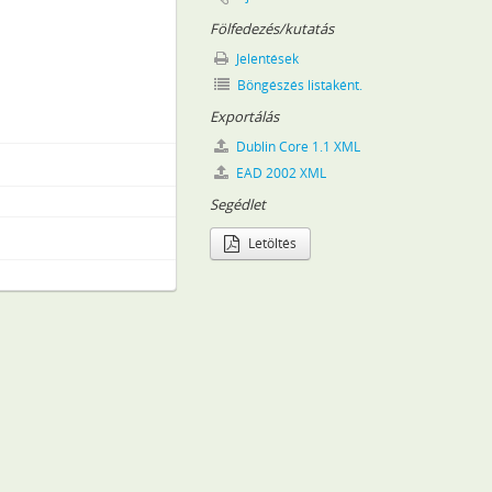
Fölfedezés/kutatás
Jelentések
Böngészés listaként.
Exportálás
a in iuridicis), 1716–1742
itiones et admonitiones), 1613–1742
Dublin Core 1.1 XML
1612–1742
EAD 2002 XML
Segédlet
733
Letöltés
32–1742
re vonatkozó iratok (acta Comissionis Ferenczyanae), 1778–1788
3–1841
 (1726–1879)
9