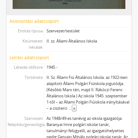
Azonosítási adatcsoport
Entitás típusa
Szervezet/testület
Kitüntetett
II. sz. Állami Általános Iskola
névalak
Leírási adatcsoport
Létezés időköre
1945 -
Története
II. Sz. Állami Fiú Általános Iskola: az 1922-ben
alapított Állami Polgári Fiúiskola jogutódja.
(Később Marx téri, majd II. Rákóczi Ferenc
Általános Iskola.) Az iskola 1945. szeptember
1-től – az Állami Polgári Fiúiskola irányításával
– a ciszterci
...
»
Szervezeti
Az 1948/49-es tanévig az iskola igazgatója
felépítés/geneológia
Baranyai Imre polgári iskolai tanár,
tanulmányi felügyelő, az igazgatóhelyettes
pedig Gervain Mihály polgári iskolai tanár. Az