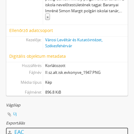
iskola nevelőtestületének tagjai: Baranyai
Imréné Simon Margit polgári iskolai tanár,
...
»
Ellenőrző adatcsoport
Kezelője:
Városi Levéltár és Kutatóintézet,
Székesfehérvár
Digitális objektum metadata
Hozzáférés
Korlátozott
Fájlnév
II.sz.alt.isk.evkonyve_1947.PNG
Média típus
Kép
Fájlméret
896.8 KiB
Vágólap
Új
Exportálás
EAC