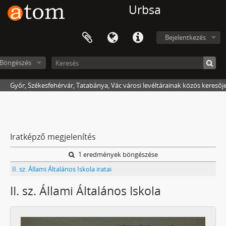
Urbsa
Bejelentkezés
Böngészés
Győr, Székesfehérvár, Tatabánya, Vác városi levéltárainak közös keresőj
Iratképző megjelenítés
1 eredmények böngészése
II. sz. Állami Általános Iskola iratai
II. sz. Állami Általános Iskola