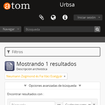
Urbsa
Iniciar sesión
Navegar
Filtros
Mostrando 1 resultados
Descripción archivística
Neumann Zsigmond és Fia Váci Ecetgyár
Opciones avanzadas de búsqueda
Encontrar resultados con :
en