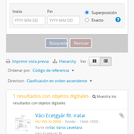
Inicio
Fin
Superposición
Exacto
Imprimir vista previa
Hierarchy
Ver :
Ordenar por:
Código de referencia
Direction:
Clasificación en orden ascendente
1 resultados con objetos digitales
Muestra los
resultados con objetos digitales
Váci Ecetgyár Rt. iratai
HU VVL XI-0006
Fondo
1944–1950
Parte de
Vác Város Levéltára
Váci Ecetgyár Rt.