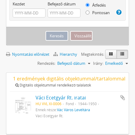
Kezdet
Befejező dátum
Átfedés
Pontosan
Nyomtatási előnézet
Hierarchy
Megtekintés:
Rendezés:
Befejező dátum
Irány:
Emelkedő
1 eredmények digitális objektummal/tartalommal
Digitális objektummal rendelkező találatok
Váci Ecetgyár Rt. iratai
HU VVL XI-0006
Fond
1944–1950
Ennek része:
Vác Város Levéltára
Váci Ecetgyár Rt.