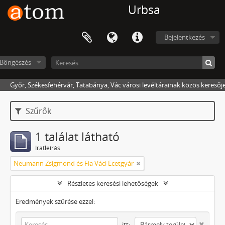
Urbsa
Bejelentkezés
Böngészés
Győr, Székesfehérvár, Tatabánya, Vác városi levéltárainak közös keresőj
Szűrők
1 találat látható
Iratleírás
Neumann Zsigmond és Fia Váci Ecetgyár
Részletes keresési lehetőségek
Eredmények szűrése ezzel:
itt: