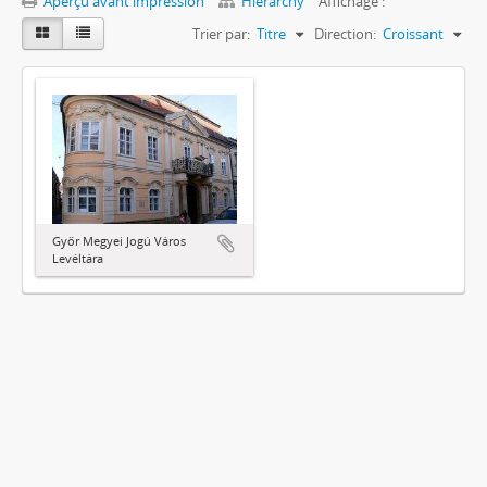
Aperçu avant impression
Hierarchy
Affichage :
Trier par:
Titre
Direction:
Croissant
Győr Megyei Jogú Város
Levéltára