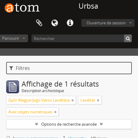
Urbsa
Ouverture de session
Parcourir
Filtres
Affichage de 1 résultats
Description archivistique
Győr Megyei Jogú Város Levéltára
Levéltár
Avec objets numériques
Options de recherche avancée