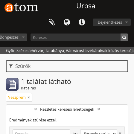
Urbsa
Bejelentkezés
Böngészés
Győr, Székesfehérvár, Tatabánya, Vác városi levéltárainak közös keresőj
Szűrők
1 találat látható
Iratleírás
Veszprém
Részletes keresési lehetőségek
Eredmények szűrése ezzel:
itt: