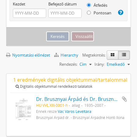
Kezdet
Befejező dátum
Átfedés
Pontosan
Nyomtatási előnézet
Hierarchy
Megtekintés:
Rendezés:
Cím
Irány:
Emelkedő
1 eredmények digitális objektummal/tartalommal
Digitális objektummal rendelkező találatok
Dr. Brusznyai Árpád és Dr. Brusznyai Árpádné Honti Ilona iratai
HU VVL XIII-0001-h
állag
1935–2007
Ennek része:
Vác Város Levéltára
Brusznyai Árpád dr. - Brusznyai Árpádné Honti Ilona