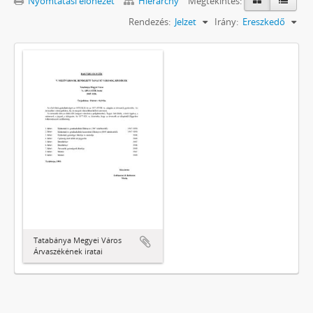
Nyomtatási előnézet
Hierarchy
Megtekintés:
Rendezés:
Jelzet
Irány:
Ereszkedő
Tatabánya Megyei Város
Árvaszékének iratai