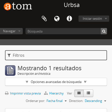
Urbsa
Iniciar sesión
Navegar
Filtros
Mostrando 1 resultados
Descripción archivística
Opciones avanzadas de búsqueda
Imprimir vista previa
Hierarchy
Ver :
Ordenar por:
Fecha final
Direction:
Descending