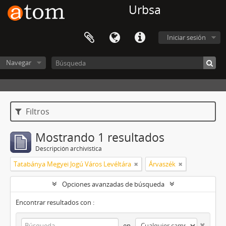
Urbsa
Iniciar sesión
Navegar
Filtros
Mostrando 1 resultados
Descripción archivística
Tatabánya Megyei Jogú Város Levéltára
Árvaszék
Opciones avanzadas de búsqueda
Encontrar resultados con :
en