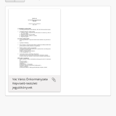
Vác Város Önkormányzata
Képviselő-testületi
jegyzőkönyvek