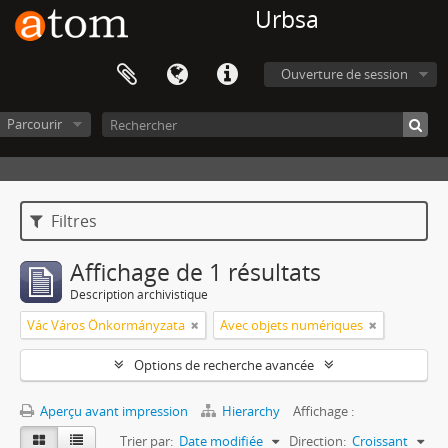
Urbsa
Ouverture de session
Parcourir
Filtres
Affichage de 1 résultats
Description archivistique
Vác Város Önkormányzata
Avec objets numériques
Options de recherche avancée
Aperçu avant impression
Hierarchy
Affichage :
Trier par:
Date modifiée
Direction:
Croissant