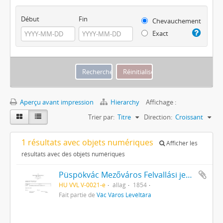
Début
Fin
Chevauchement
Exact
Aperçu avant impression
Hierarchy
Affichage :
Trier par:
Titre
Direction:
Croissant
1 résultats avec objets numériques
Afficher les
résultats avec des objets numériques
Püspökvác Mezőváros Felvallási jegyzőkönyvek
HU VVL V-0021-e
állag
1854
Fait partie de
Vác Város Levéltára