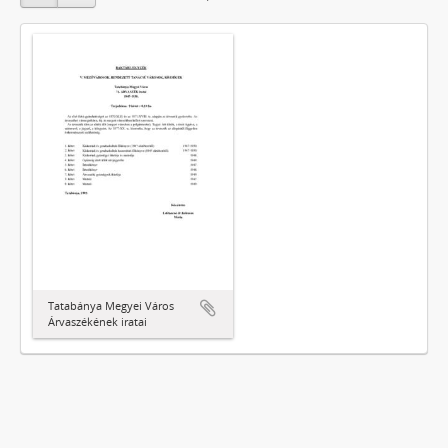
Tatabánya Megyei Város
Árvaszékének iratai