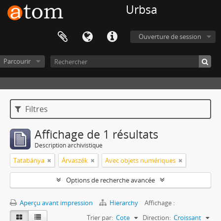
Urbsa
Ouverture de session
Parcourir
Filtres
Affichage de 1 résultats
Description archivistique
Tatabánya
Árvaszék
Avec objets numériques
Options de recherche avancée
Aperçu avant impression
Hierarchy
Affichage :
Trier par:
Cote
Direction:
Croissant