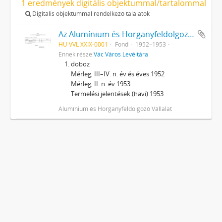
1 eredmények digitális objektummal/tartalommal
Digitális objektummal rendelkező találatok
Az Alumínium és Horganyfeldolgozó Vállalat, Vác iratai
HU VVL XXIX-0001
Fond
1952–1953
Ennek része:
Vác Város Levéltára
doboz
Mérleg, III–IV. n. év és éves 1952
Mérleg, II. n. év 1953
Termelési jelentések (havi) 1953
Alumínium és Horganyfeldolgozó Vállalat