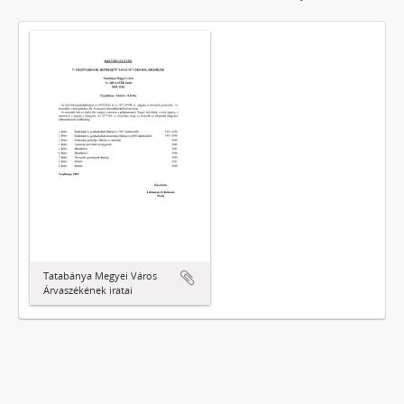
Tatabánya Megyei Város
Árvaszékének iratai