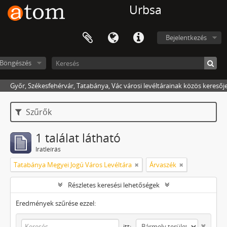
Urbsa
Bejelentkezés
Böngészés
Győr, Székesfehérvár, Tatabánya, Vác városi levéltárainak közös keresőj
Szűrők
1 találat látható
Iratleírás
Tatabánya Megyei Jogú Város Levéltára
Árvaszék
Részletes keresési lehetőségek
Eredmények szűrése ezzel:
itt: