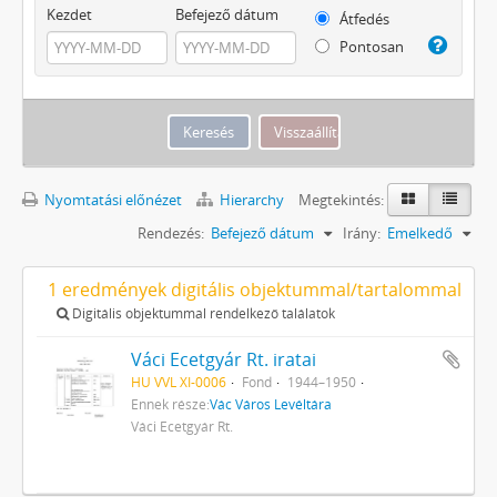
Kezdet
Befejező dátum
Átfedés
Pontosan
Nyomtatási előnézet
Hierarchy
Megtekintés:
Rendezés:
Befejező dátum
Irány:
Emelkedő
1 eredmények digitális objektummal/tartalommal
Digitális objektummal rendelkező találatok
Váci Ecetgyár Rt. iratai
HU VVL XI-0006
Fond
1944–1950
Ennek része:
Vác Város Levéltára
Váci Ecetgyár Rt.