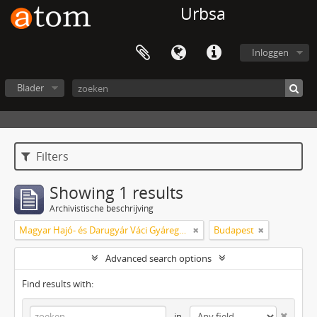
Urbsa
Inloggen
Blader
Filters
Showing 1 results
Archivistische beschrijving
Magyar Hajó- és Darugyár Váci Gyáregység (korábban Duna Hajógyár)
Budapest
Advanced search options
Find results with:
in