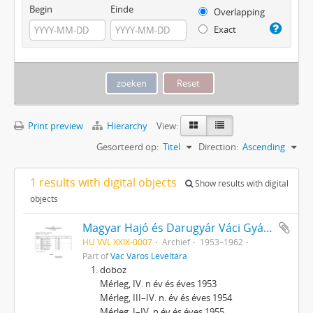
Begin
Einde
Overlapping
Exact
Print preview
Hierarchy
View:
Gesorteerd op:
Titel
Direction:
Ascending
1 results with digital objects
Show results with digital
objects
Magyar Hajó és Darugyár Váci Gyárának (1962-ig Dunai Hajógyár) iratai
HU VVL XXIX-0007
Archief
1953–1962
Part of
Vác Város Levéltára
doboz
Mérleg, IV. n év és éves 1953
Mérleg, III–IV. n. év és éves 1954
Mérleg, I–IV. n év és éves 1955