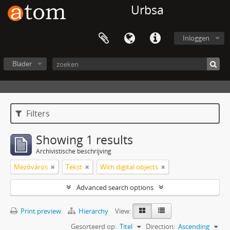
Urbsa
Inloggen
Blader
Filters
Showing 1 results
Archivistische beschrijving
Mezőváros
Tekst
With digital objects
Advanced search options
Print preview
Hierarchy
View:
Gesorteerd op:
Titel
Direction:
Ascending