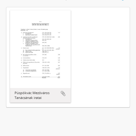
Püspökvác Mezőváros
Tanácsának iratai