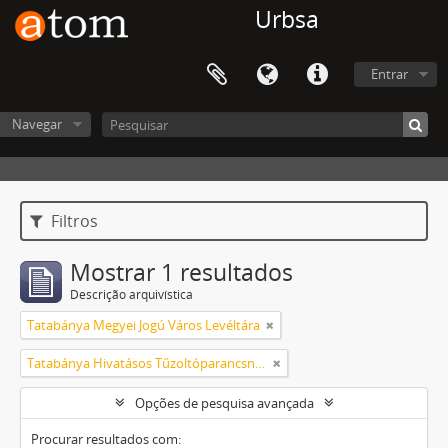
Urbsa
Entrar
Navegar
Filtros
Mostrar 1 resultados
Descrição arquivística
Tatabánya Megyei Jogú Város Levéltára
Tatabánya Hivatásos Tűzoltóparancsnokság
Opções de pesquisa avançada
Procurar resultados com: