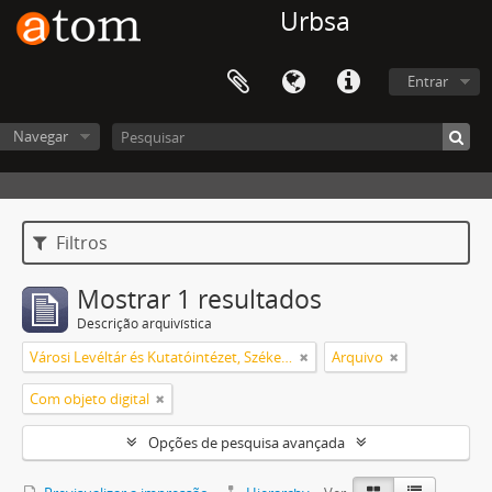
Urbsa
Entrar
Navegar
Filtros
Mostrar 1 resultados
Descrição arquivística
Városi Levéltár és Kutatóintézet, Székesfehérvár
Arquivo
Com objeto digital
Opções de pesquisa avançada