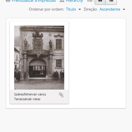
Previsualizar a impressão
Hierarchy
Ver:
Ordenar por ordem:
Título
Direção:
Ascendente
Székesfehérvár város
Tanácsának iratai