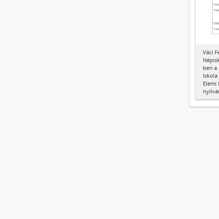
Váci F
Népisk
ben a 
Iskola
Elemi 
nyilvá