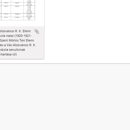
elsővárosi R. K. Elemi
ola iratai (1920-1921-
Szent Miklós Téri Elemi
 és a Vác-Alsóvárosi R. K.
Iskola tanulóinak
ntartása is!)