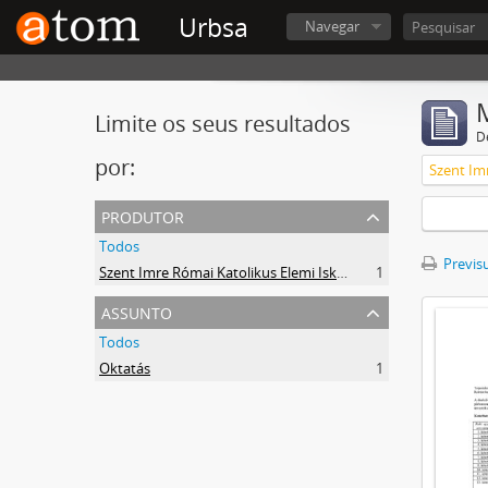
Urbsa
Navegar
Limite os seus resultados
D
por:
Szent Im
produtor
Todos
Previsu
Szent Imre Római Katolikus Elemi Iskola
1
assunto
Todos
Oktatás
1