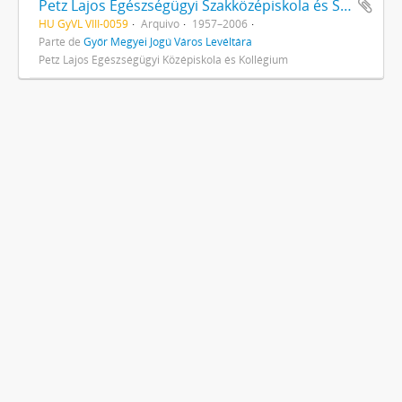
Petz Lajos Egészségügyi Szakközépiskola és Szakmunkás iskola
HU GyVL VIII-0059
Arquivo
1957–2006
Parte de
Győr Megyei Jogú Város Levéltára
Petz Lajos Egészségügyi Középiskola és Kollégium