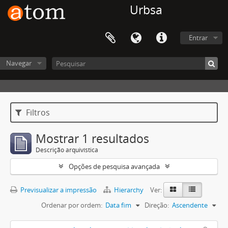
Urbsa
Entrar
Navegar
Filtros
Mostrar 1 resultados
Descrição arquivística
Opções de pesquisa avançada
Previsualizar a impressão
Hierarchy
Ver:
Ordenar por ordem:
Data fim
Direção:
Ascendente