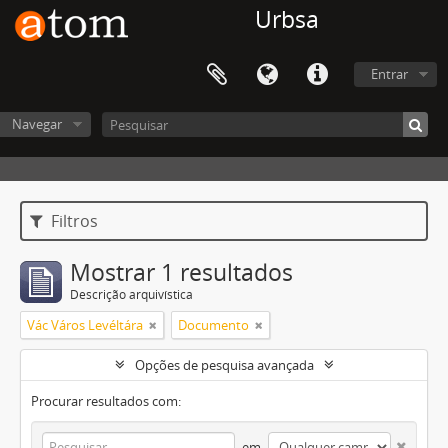
Urbsa
Entrar
Navegar
Filtros
Mostrar 1 resultados
Descrição arquivística
Vác Város Levéltára
Documento
Opções de pesquisa avançada
Procurar resultados com:
em