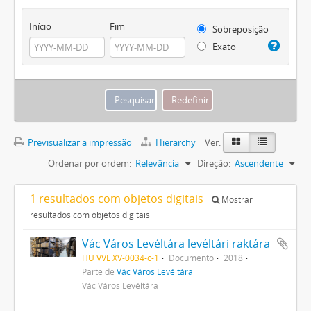
Início
Fim
Sobreposição
Exato
Previsualizar a impressão
Hierarchy
Ver:
Ordenar por ordem:
Relevância
Direção:
Ascendente
1 resultados com objetos digitais
Mostrar
resultados com objetos digitais
Vác Város Levéltára levéltári raktára
HU VVL XV-0034-c-1
Documento
2018
Parte de
Vác Város Levéltára
Vác Város Levéltára