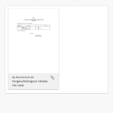
Az Alumínium és
Horganyfeldolgozó Vállalat,
Vác iratai