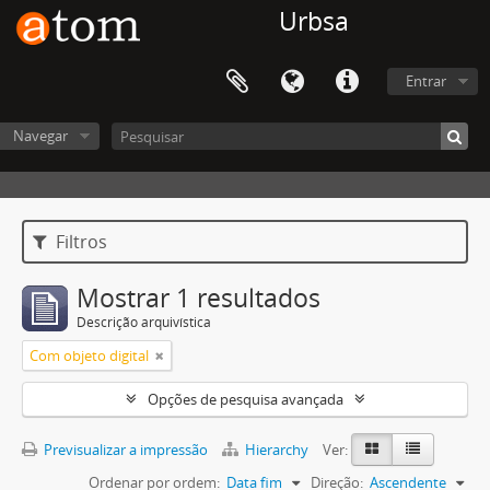
Urbsa
Entrar
Navegar
Filtros
Mostrar 1 resultados
Descrição arquivística
Com objeto digital
Opções de pesquisa avançada
Previsualizar a impressão
Hierarchy
Ver:
Ordenar por ordem:
Data fim
Direção:
Ascendente