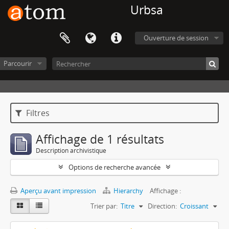
Urbsa
Ouverture de session
Parcourir
Filtres
Affichage de 1 résultats
Description archivistique
Options de recherche avancée
Aperçu avant impression
Hierarchy
Affichage :
Trier par:
Titre
Direction:
Croissant