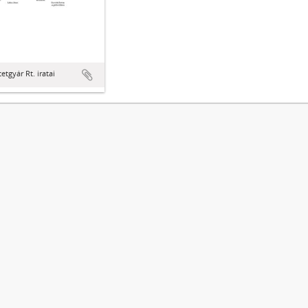
etgyár Rt. iratai