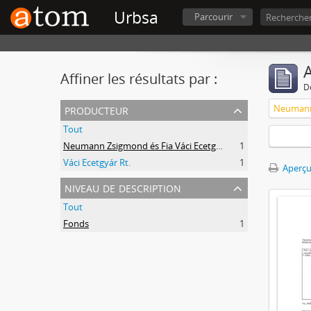
Urbsa
Parcourir
A
Affiner les résultats par :
D
producteur
Neumann 
Tout
Neumann Zsigmond és Fia Váci Ecetgyár
1
Váci Ecetgyár Rt.
1
Aperçu
niveau de description
Tout
Fonds
1