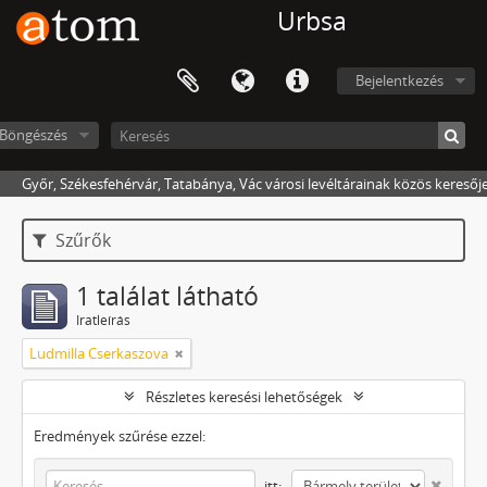
Urbsa
Bejelentkezés
Böngészés
Győr, Székesfehérvár, Tatabánya, Vác városi levéltárainak közös keresőj
Szűrők
1 találat látható
Iratleírás
Ludmilla Cserkaszova
Részletes keresési lehetőségek
Eredmények szűrése ezzel:
itt: