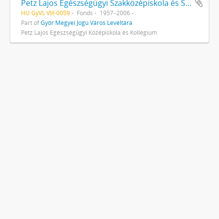
Petz Lajos Egészségügyi Szakközépiskola és Szakmunkás iskola
HU GyVL VIII-0059
Fonds
1957–2006
Part of
Győr Megyei Jogú Város Levéltára
Petz Lajos Egészségügyi Középiskola és Kollégium