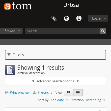
Urbsa
Log in
Browse
Filters
Showing 1 results
Archival description
Advanced search options
Print preview
Hierarchy
View:
Sort by:
End date
Direction:
Ascending