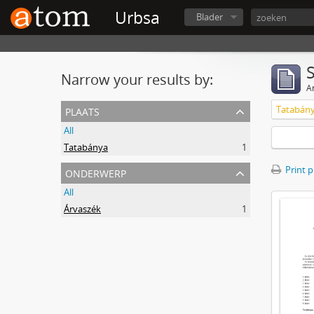
Urbsa
Blader
Narrow your results by:
Ar
plaats
Tatabán
All
Tatabánya
1
onderwerp
Print 
All
Árvaszék
1