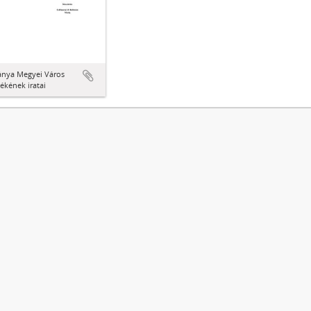
ánya Megyei Város
ékének iratai