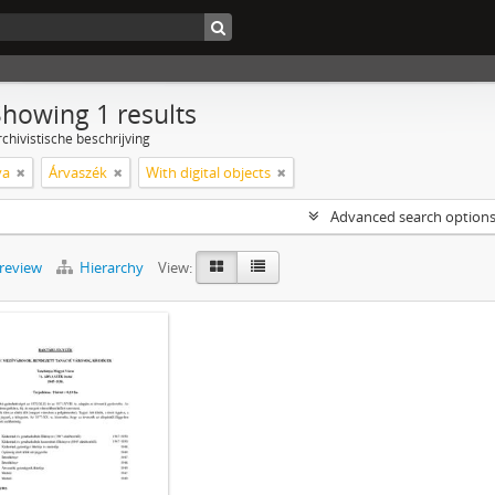
Showing 1 results
chivistische beschrijving
ya
Árvaszék
With digital objects
Advanced search option
preview
Hierarchy
View: