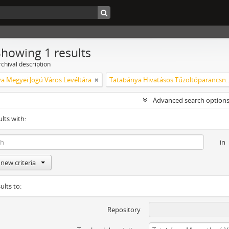
Showing 1 results
chival description
a Megyei Jogú Város Levéltára
Tatabánya Hivatásos Tűzo
Advanced search option
ults with:
in
new criteria
ults to:
Repository