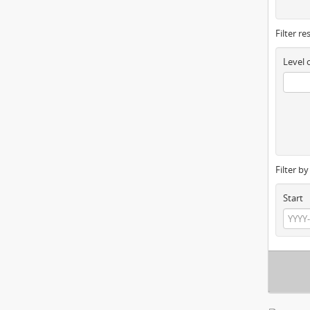
Filter re
Level 
Filter b
Start