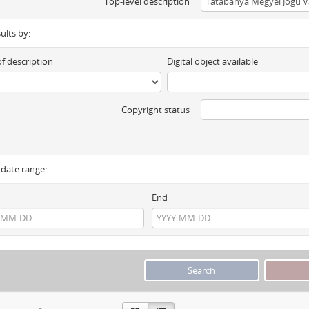
Top-level description
sults by:
of description
Digital object available
Copyright status
y date range:
End