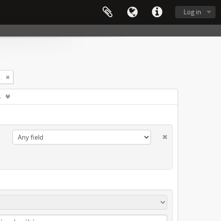
Log in
ltóparancsnokság
s