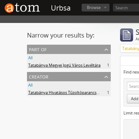
Urbsa
Browse
Narrow your results by:
Ar
part of
Tatabány
All
Tatabánya Megyei Jogú Város Levéltára
1
Find res
creator
All
Tatabánya Hivatásos Tűzoltóparancsnokság
1
Add 
Limit res