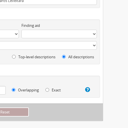
Finding aid
Top-level descriptions
All descriptions
Overlapping
Exact