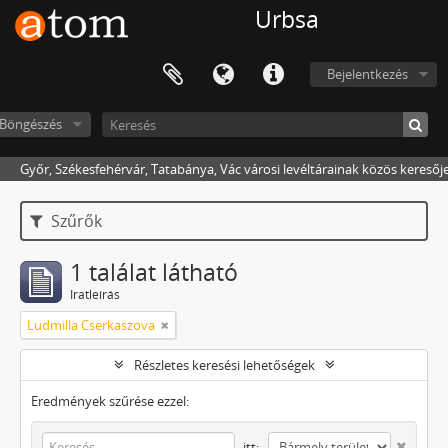
Urbsa
Bejelentkezés
Böngészés
Győr, Székesfehérvár, Tatabánya, Vác városi levéltárainak közös keresőj
Szűrők
1 találat látható
Iratleírás
Ludmilla Cserkaszova
Részletes keresési lehetőségek
Eredmények szűrése ezzel:
itt: