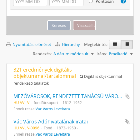
Pontosan
Nyomtatási előnézet
Hierarchy
Megtekintés:
Rendezés:
A dátum módosult
Irány:
Emelkedő
321 eredmények digitális
objektummal/tartalommal
Digitális objektummal
rendelkező találatok
MEZŐVÁROSOK, RENDEZETT TANÁCSÚ VÁROSOK, KÖZSÉGEK
HU VVL V
fondfőcsoport
1612–1952
Ennek része:
Vác Város Levéltára
Vác Város Adóhivatalának iratai
HU VVL V-0096
Fond
1873–1950
Ennek része:
Vác Város Levéltára