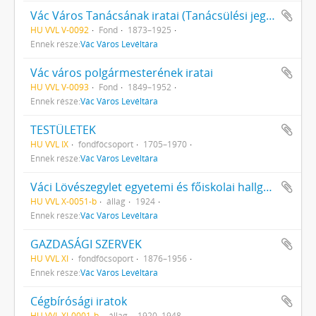
Vác Város Tanácsának iratai (Tanácsülési jegyzőkönyvek)
HU VVL V-0092
Fond
1873–1925
Ennek része:
Vác Város Levéltára
Vác város polgármesterének iratai
HU VVL V-0093
Fond
1849–1952
Ennek része:
Vác Város Levéltára
TESTÜLETEK
HU VVL IX
fondfőcsoport
1705–1970
Ennek része:
Vác Város Levéltára
Váci Lövészegylet egyetemi és főiskolai hallgató tagjai lövészcsapatának iratai
HU VVL X-0051-b
állag
1924
Ennek része:
Vác Város Levéltára
GAZDASÁGI SZERVEK
HU VVL XI
fondfőcsoport
1876–1956
Ennek része:
Vác Város Levéltára
Cégbírósági iratok
HU VVL XI-0001-b
állag
1920–1948