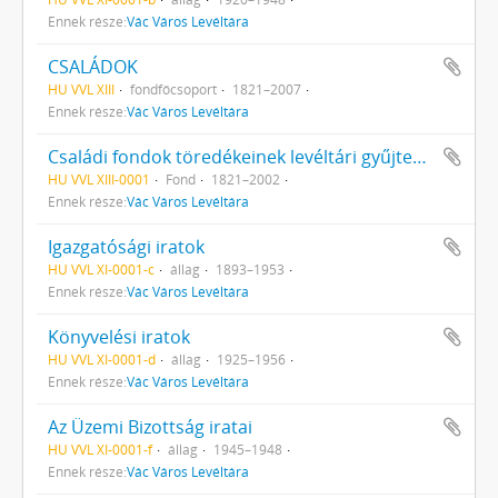
Ennek része:
Vác Város Levéltára
CSALÁDOK
HU VVL XIII
fondfőcsoport
1821–2007
Ennek része:
Vác Város Levéltára
Családi fondok töredékeinek levéltári gyűjteménye
HU VVL XIII-0001
Fond
1821–2002
Ennek része:
Vác Város Levéltára
Igazgatósági iratok
HU VVL XI-0001-c
állag
1893–1953
Ennek része:
Vác Város Levéltára
Könyvelési iratok
HU VVL XI-0001-d
állag
1925–1956
Ennek része:
Vác Város Levéltára
Az Üzemi Bizottság iratai
HU VVL XI-0001-f
állag
1945–1948
Ennek része:
Vác Város Levéltára