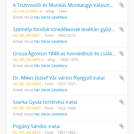
A Tisztviselői és Munkás Munkaügyi Választmány iratai
HU VVL XI-0001-e
állag
1944
Ennek része:
Vác Város Levéltára
Személyi fondok töredékeinek levéltári gyűjteménye
HU VVL XIV-0001
Fond
1800–2010
Ennek része:
Vác Város Levéltára
Grisza Ágoston 1848-as honvédtiszt és családjának iratai
HU VVL XIV-0001-f
állag
1800–1970
Ennek része:
Vác Város Levéltára
Dr. Mikes József Vác városi főjegyző iratai
HU VVL XIV-0003
Fond
1931–1957
Ennek része:
Vác Város Levéltára
Szarka Gyula történész iratai
HU VVL XIV-0007
Fond
1922–1968
Ennek része:
Vác Város Levéltára
Pogány Sándor iratai
HU VVL XIV-0013
Fond
1907–1962