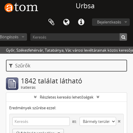
Urbsa
Bejelentkezés
Böngészés
Győr, Székesfehérvár, Tatabánya, Vác városi levéltárainak közös keresőj
Szűrők
1842 találat látható
Iratleírás
Részletes keresési lehetőségek
Eredmények szűrése ezzel:
itt: