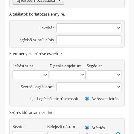
Új feltétel hozzáadása
A találatok korlátozása ennyire:
Levéltár
Legfelső szintű leírás
Eredmények szűrése eszerint:
Leírási szint
Digitális objektum áll rendelkezésre
Segédlet
Szerzői jogi állapot
Legfelső szintű leírások
Az összes leírás
Szűrés időtartam szerint:
Kezdet
Befejező dátum
Átfedés