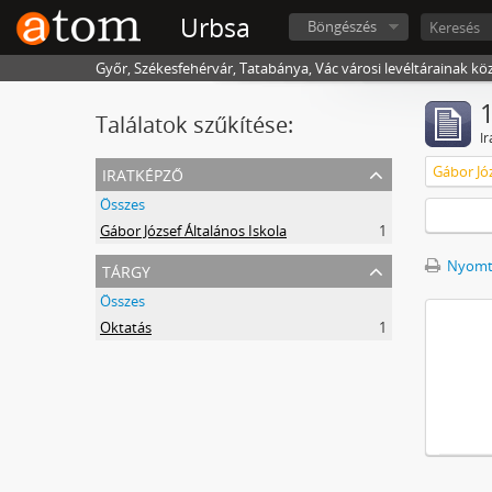
Urbsa
Böngészés
Győr, Székesfehérvár, Tatabánya, Vác városi levéltárainak kö
1
Találatok szűkítése:
Ir
iratképző
Gábor Józ
Összes
Gábor József Általános Iskola
1
tárgy
Nyomta
Összes
Oktatás
1