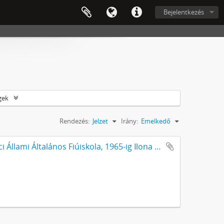
Bejelentkezés
gek
Rendezés:
Jelzet
Irány:
Emelkedő
A Gábor József Általános Iskola (1953-ig Váci Állami Általános Fiúiskola, 1965-ig Ilona Utcai Általános Iskola, 1975-ig Gábor József Utcai Általános Iskola) iratai