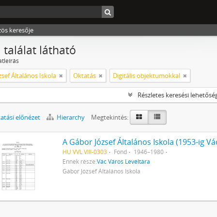
zös keresője
 találat látható
atleírás
sef Általános Iskola
Oktatás
Digitális objektumokkal
Részletes keresési lehetősé
tási előnézet
Hierarchy
Megtekintés:
HU VVL VIII-0303
Fond
1946–1980
Ennek része:
Vác Város Levéltára
Gábor József Általános Iskola