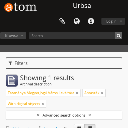
Urbsa
Log in
Browse
Filters
Showing 1 results
Archival description
Tatabánya Megyei Jogú Város Levéltára
Árvaszék
With digital objects
Advanced search options