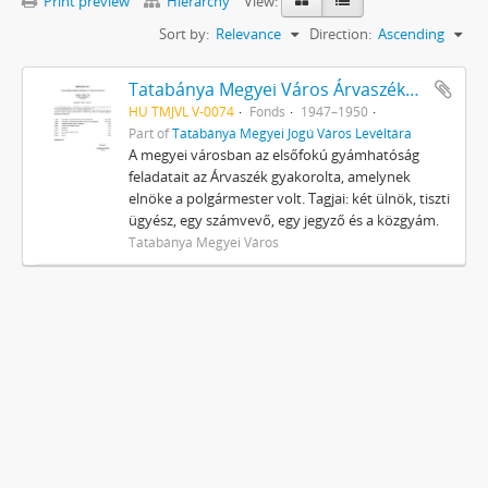
Print preview
Hierarchy
View:
Sort by:
Relevance
Direction:
Ascending
Tatabánya Megyei Város Árvaszékének iratai
HU TMJVL V-0074
Fonds
1947–1950
Part of
Tatabánya Megyei Jogú Város Levéltára
A megyei városban az elsőfokú gyámhatóság
feladatait az Árvaszék gyakorolta, amelynek
elnöke a polgármester volt. Tagjai: két ülnök, tiszti
ügyész, egy számvevő, egy jegyző és a közgyám.
Tatabánya Megyei Város